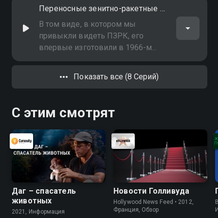
характеристикам. "Вулкан" -
Переносные зенитно-ракетные комплексы. "Стрела-2" против "Блоупайп" и "Стингер"
попытка американцев вернуть
лидерство. Однако выпустили их
В том виде, в котором мы
немного - всего 670 единиц
привыкли видеть ПЗРК, его
впервые изготовили в 1966-м
году британцы - это зенитный
ракетный комплекс "Блоупайп".
Показать все (8 Серий)
Правда, вышел он огромным и
неуклюжим. Через год в СССР
разработана "Стрела"
С этим смотрят
Даг – спасатель
Новости Голливуда
животных
Hollywood News Feed • 2012,
B
Франция, Обзор
2021, Информация