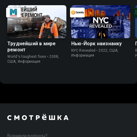
Труднейший в мире
Нью-Йорк наизнанку
ремонт
NYC Revealed • 2022, США,
B
Информация
World's toughest fixes • 2008,
США, Информация
Возникли вопросы?