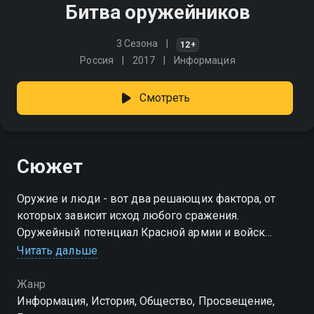
Битва оружейников
3 Сезона
12+
Россия
2017
Информация
Смотреть
Сюжет
Оружие и люди - вот два решающих фактора, от
которых зависит исход любого сражения.
Оружейный потенциал Красной армии и войск
вермахта к началу Второй мировой войны сильно
Читать дальше
отличался. Развитие нового оружия того времени -
ракет - шло параллельно
Жанр
Информация, История, Общество, Просвещение,