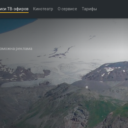
иси ТВ-эфиров
Кинотеатр
О сервисе
Тарифы
возможна реклама