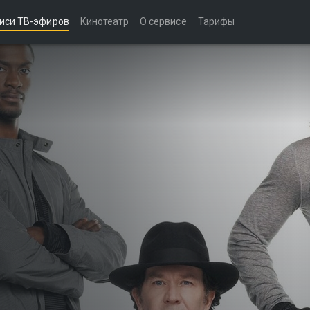
иси ТВ-эфиров
Кинотеатр
О сервисе
Тарифы