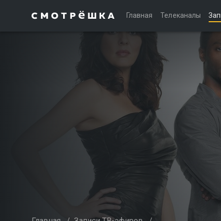
Главная
Телеканалы
Зап
Главная
/
Записи ТВ-эфиров
/