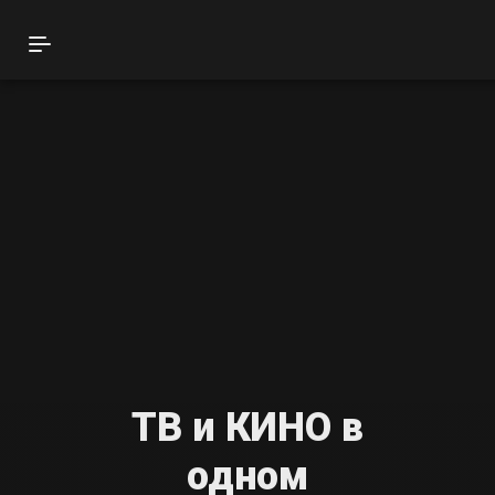
Смотрёшка
ТВ, фильмы и сериалы
Преимущества
Тарифы
Дополнительные тарифы
Как смотреть
ТВ и КИНО в
одном