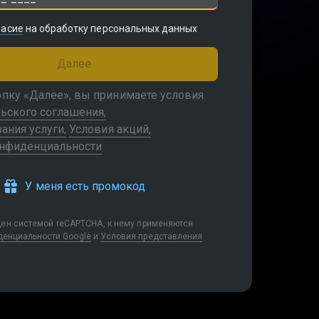
ласие
на обработку персональных данных
Далее
пку «Далее», вы принимаете условия
ьского соглашения
зания услуги
Условия акций
онфиденциальности
У меня есть промокод
щен системой reCAPTCHA, к нему применяются
денциальности Google
и
Условия представления