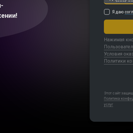
н-
Я даю
сог
ении!
Нажимая кно
Пользовател
Условия ока
Политики к
Этот сайт защи
Политика конфи
услуг