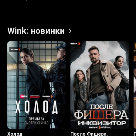
Wink:
новинки
8.0
7.9
6.8
Холод
После Фишера.