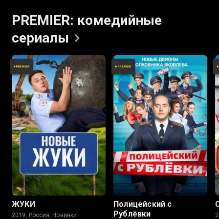
PREMIER: комедийные
сериалы
7.8
7.2
7.9
7.2
ЖУКИ
Полицейский с
Рублёвки
2019, Россия, Новинки
2