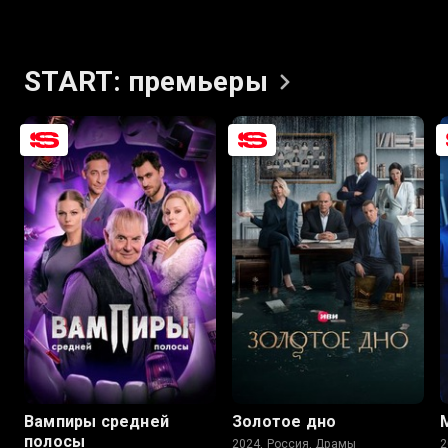
START:
премьеры
8.4
7.5
8.1
7.3
Вампиры средней
Золотое дно
полосы
2024, Россия, Драмы
2