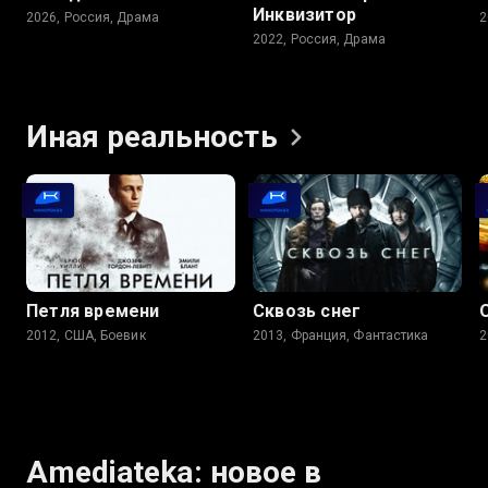
Инквизитор
2026, Россия, Драма
2
2022, Россия, Драма
Иная
реальность
Петля времени
Сквозь снег
2012, США, Боевик
2013, Франция, Фантастика
2
Amediateka: новое в