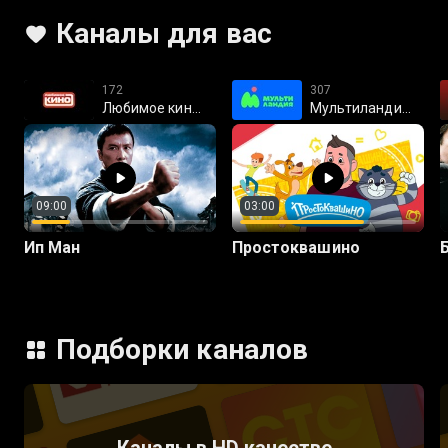
Каналы для вас
172
307
Любимое кино HD
Мультиландия HD
09:00
03:00
Ип Ман
Простоквашино
Подборки каналов