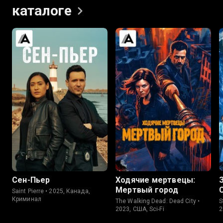
каталоге
7.3
6.9
7.5
7.0
Сен-Пьер
Ходячие мертвецы:
Мертвый город
Saint Pierre • 2025, Канада,
Криминал
The Walking Dead: Dead City •
S
2023, США, Sci-Fi
2