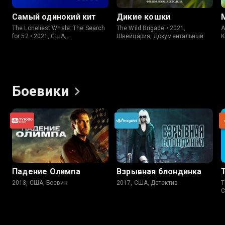
Самый одинокий кит
Дикие кошки
The Loneliest Whale: The Search
The Wild Brigade • 2021,
A
for 52 • 2021, США,
Швейцария, Документальный
К
Документальный
Боевики
Падение Олимпа
Взрывная блондинка
2013, США, Боевик
2017, США, Детектив
T
С