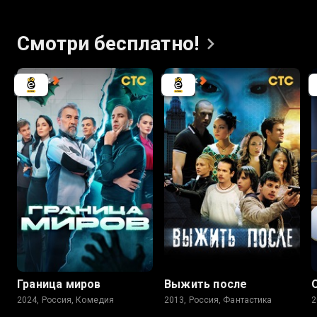
Смотри
бесплатно!
7.8
7.7
6.3
Граница миров
Выжить после
2024, Россия, Комедия
2013, Россия, Фантастика
2