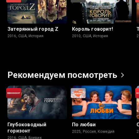
Затерянный город Z
Король говорит!
2016, США, История
2010, США, История
2
Рекомендуем
посмотреть
Глубоководный
По любви
горизонт
2025, Россия, Комедия
2
2016, США, Боевик