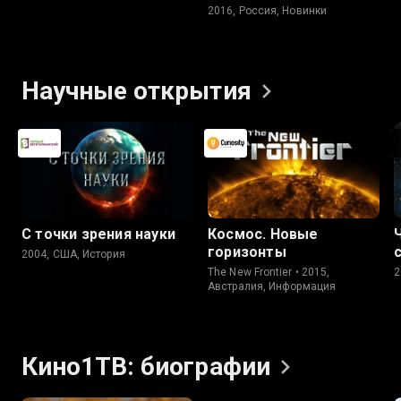
2016, Россия, Новинки
Научные
открытия
С точки зрения науки
Космос. Новые
горизонты
2004, США, История
The New Frontier • 2015,
2
Австралия, Информация
Кино1ТВ:
биографии