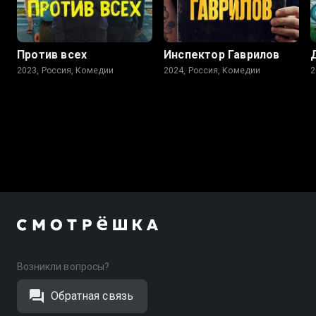
7.7
6.3
8.2
7.5
Против всех
Инспектор Гаврилов
2023, Россия, Комедии
2024, Россия, Комедии
2
Возникли вопросы?
Обратная связь