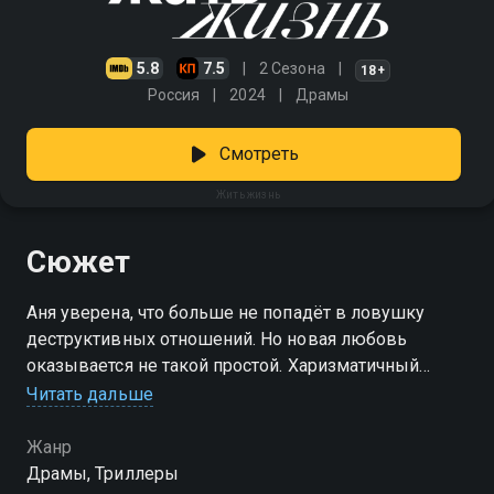
5.8
7.5
2 Сезона
18+
Россия
2024
Драмы
Смотреть
Жить жизнь
Сюжет
Аня уверена, что больше не попадёт в ловушку
деструктивных отношений. Но новая любовь
оказывается не такой простой. Харизматичный
мужчина погружает её в игру, где манипуляции —
Читать дальше
главное оружие. Осознав, что снова оказалась в
токсичной связи, она решает не бежать, а
Жанр
переиграть партнёра, изменив правила. «Жить
Драмы, Триллеры