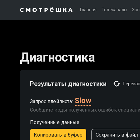
Главная
Телеканалы
Зап
Диагностика
Результаты диагностики
Перезап
Slow
Запрос плейлиста
:
Сообщите коды полученных ошибок специали
Полученные данные
Копировать в буфер
Сохранить в файл