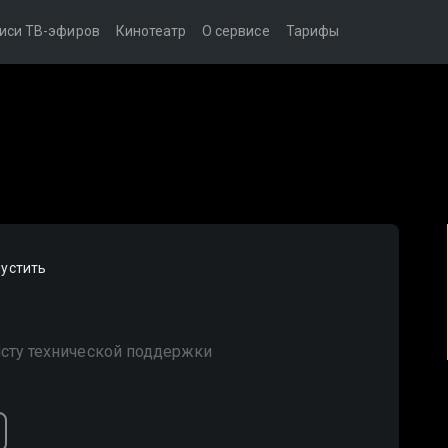
иси ТВ-эфиров
Кинотеатр
О сервисе
Тарифы
устить
сту технической поддержки