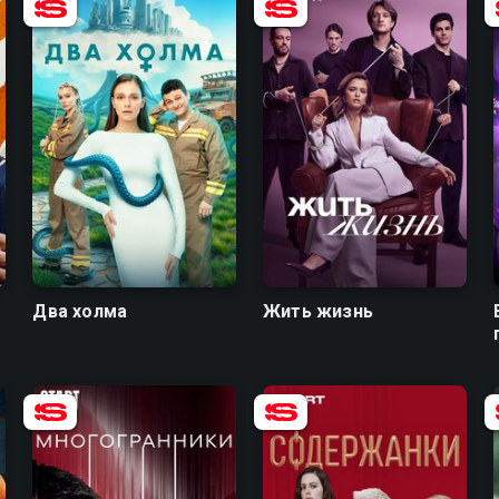
7.6
6.6
7.5
5.8
Два холма
Жить жизнь