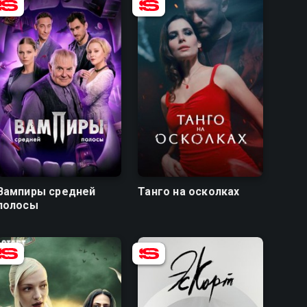
8.4
7.5
7.1
6.0
Вампиры средней
Танго на осколках
полосы