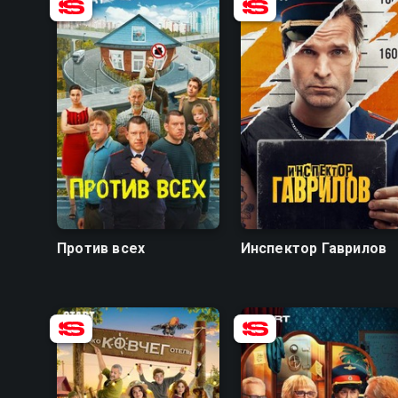
7.7
6.3
8.2
7.5
Против всех
Инспектор Гаврилов