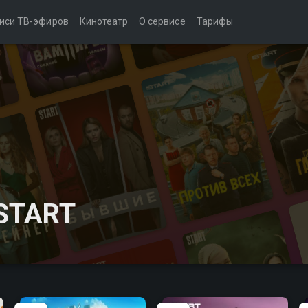
иси ТВ-эфиров
Кинотеатр
О сервисе
Тарифы
START