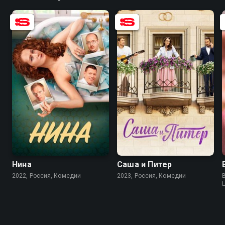
6.3
6.3
7.8
8.5
Нина
Саша и Питер
2022, Россия, Комедии
2023, Россия, Комедии
B