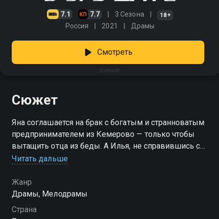
7.1
7.7
3 Сезона
18+
Россия
2021
Драмы
Смотреть
Бывшие
Сюжет
Яна соглашается на брак с богатым и странноватым
предпринимателем из Кемерово — только чтобы
вытащить отца из беды. А Илья, не справившись с
собственными проблемами, устраивается личным
Читать дальше
психологом к известной писательнице и коучу
Елене. Каждый из них пытается спастись от
Жанр
внутренней пустоты, но оказывается в ситуации, где
Драмы, Мелодрамы
назад дороги уже нет. Получится ли у них
Страна
справиться с зависимостями, которые разрушили