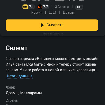
7.1
7.7
3 Сезона
18+
Россия
2021
Драмы
Смотреть
Бывшие (сезон 2)
Сюжет
2 сезон сериала «Бывшие» можно смотреть онлайн.
Илья отказался быть с Яной и теперь строит жизнь
заново. У него работа в новой клинике, красавица-
жена Ольга, квартира, в которой пара живет вместе
Читать дальше
с хозяйственной тещей. Но счастливым Илью не
назовешь. Клиенты не ценят его стараний, теща
Жанр
откровенно презирает, а супруга вечно напоминает
Драмы, Мелодрамы
об ошибках прошлого и требует в отношениях всё
Страна
больше жертв. Яна остается совсем одна. Она