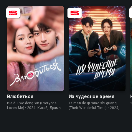
7.9
7.2
7.2
7.2
Влюбиться
Их чудесное время
Bie dui wo dong xin (Everyone
Ta men de qi miao shi guang
Loves Me) • 2024, Китай, Драмы
(Their Wonderful Time) • 2024,
Китай, Комедии