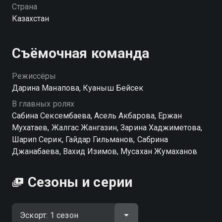
подругу по работе, а брат погибшей выходит на Сару,
Страна
мир героини начинает трещать по швам. С каждым
Казахстан
днём всё сложнее врать, закрывать глаза и
оставаться хладнокровной. А новый знакомый, к
которому тянет сильнее, чем она готова признать,
Съёмочная команда
только усложняет игру в двойную жизнь. «Эскорт»
— смотрите онлайн в хорошем качестве.
Режиссёры
Дарина Манапова, Куаныш Бейсек
В главных ролях
Сабина Сексембаева, Асель Акбарова, Ержан
Мухатаев, Жалгас Жангазин, Зарина Хаджиметова,
Шарип Серик, Гайдар Гильманов, Сабрина
Джанабаева, Вахид Изимов, Мусахан Жумаханов
Сезоны и серии