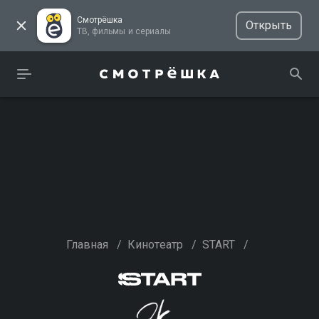
Смотрёшка
Открыть
ТВ, фильмы и сериалы
Главная
/
Кинотеатр
/
START
/