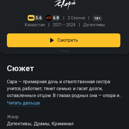
5.6
6.8
2 Сезона
18+
Казахстан
2021 – 2024
Детективы
Смотреть
Эскорт
Сюжет
Сара — примерная дочь и ответственная сестра:
учится, работает, тянет семью и гасит долги,
оставленные отцом. В глазах родных она — опора и
гордость. Но никто не знает, какой ценой ей это
Читать дальше
даётся. На самом деле Сара подрабатывает в
эскорте — и тщательно скрывает это, ведь правда
Жанр
может разрушить всё. Когда находят мёртвой её
Детективы, Драмы, Криминал