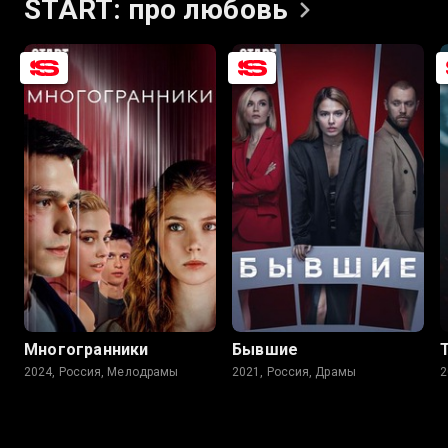
START: про
любовь
7.3
6.2
7.7
7.1
Многогранники
Бывшие
2024, Россия, Мелодрамы
2021, Россия, Драмы
2