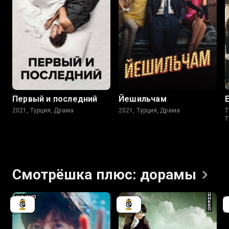
7.4
7.8
Первый и последний
Йешильчам
2021, Турция, Драма
2021, Турция, Драма
T
Т
Смотрёшка плюс:
дорамы