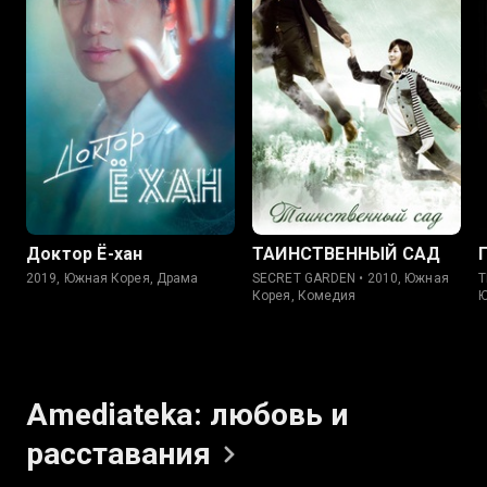
8.2
8.0
8.0
8.0
Доктор Ё-хан
ТАИНСТВЕННЫЙ САД
2019, Южная Корея, Драма
SECRET GARDEN • 2010, Южная
T
Корея, Комедия
Ю
Amediateka: любовь и
расставания