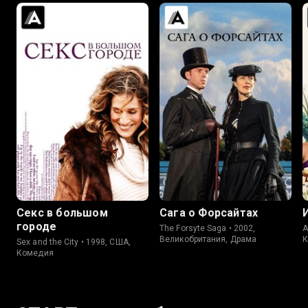
8.2
7.4
8.0
8.1
Секс в большом
Сага о Форсайтах
городе
The Forsyte Saga • 2002,
A
Великобритания, Драма
К
Sex and the City • 1998, США,
Комедия