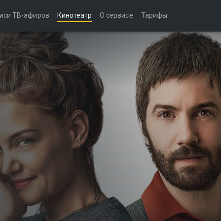
иси ТВ-эфиров
Кинотеатр
О сервисе
Тарифы