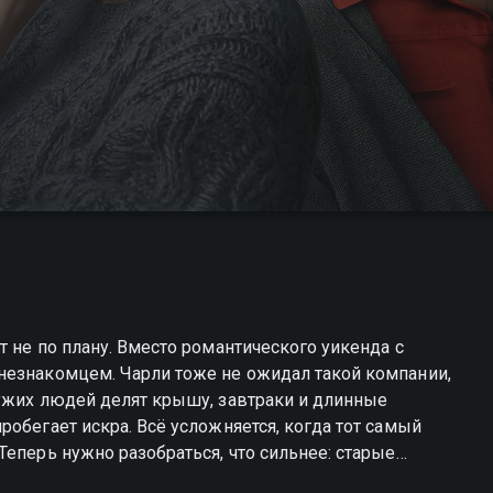
 не по плану. Вместо романтического уикенда с
незнакомцем. Чарли тоже не ожидал такой компании,
чужих людей делят крышу, завтраки и длинные
обегает искра. Всё усложняется, когда тот самый
Теперь нужно разобраться, что сильнее: старые
всем не вовремя. «Одиноки вместе» — смотрите онлайн