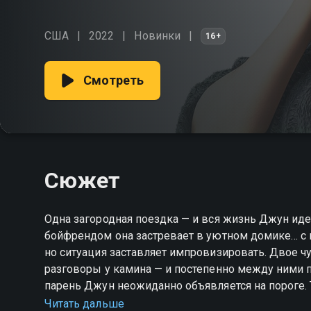
США
2022
Новинки
16+
Смотреть
Сюжет
Одна загородная поездка — и вся жизнь Джун идет
бойфрендом она застревает в уютном домике… с 
но ситуация заставляет импровизировать. Двое 
разговоры у камина — и постепенно между ними пр
парень Джун неожиданно объявляется на пороге. 
привязанности или новые чувства, возникшие со
Читать дальше