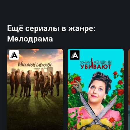
Ещё сериалы в жанре:
Мелодрама
8.0
7.9
8.3
8.3