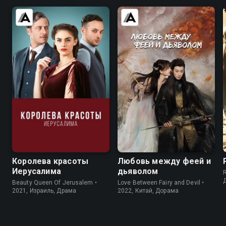
7.8
7.4
8.6
8.4
Королева красоты
Любовь между феей и
Иерусалима
дьяволом
Beauty Queen Of Jerusalem •
Love Between Fairy and Devil •
2021, Израиль, Драма
2022, Китай, Дорама