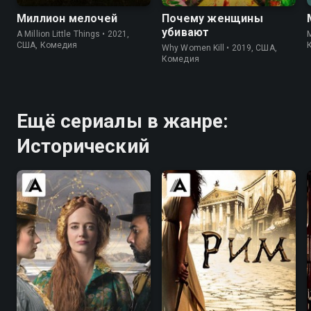
Миллион мелочей
Почему женщины
убивают
A Million Little Things • 2021,
M
США, Комедия
Why Women Kill • 2019, США,
Комедия
Ещё сериалы в жанре:
Исторический