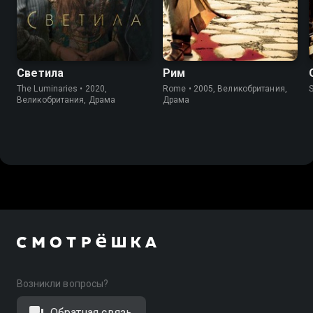
7.0
6.4
8.4
8.7
Светила
Рим
The Luminaries • 2020,
Rome • 2005, Великобритания,
S
Великобритания, Драма
Драма
Возникли вопросы?
Обратная связь