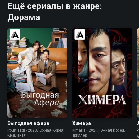
Ещё сериалы в жанре:
Дорама
7.8
7.1
7.8
7.5
Выгодная афера
Химера
Iroun sagi • 2023, Южная Корея,
Kimaira • 2021, Южная Корея,
Криминал
Триллер
G