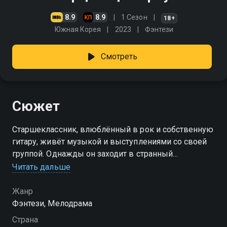
8.9
8.9
1 Сезон
18+
Южная Корея
2023
Фэнтези
Смотреть
Сюжет
Старшеклассник, влюблённый в рок и собственную
гитару, живёт музыкой и выступлениями со своей
группой. Однажды он заходит в странный
музыкальный магазин — и вдруг переносится из
Читать дальше
2023 года в атмосферный 1995-й. Никаких
стримингов, смартфонов и лайков — только кассеты,
Жанр
провода, плакаты на стенах и живой звук, от
Фэнтези, Мелодрама
которого мурашки по коже. Здесь он встречает
Страна
ребят, с которыми у него неожиданно много общего.