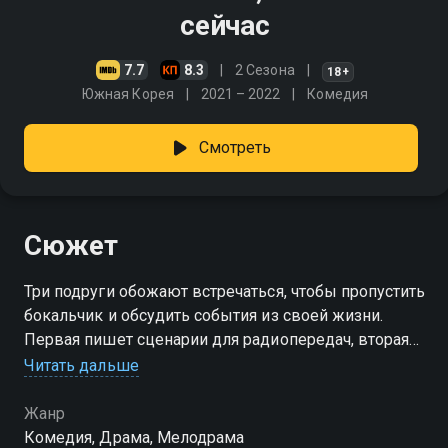
сейчас
7.7
8.3
2 Сезона
18+
Южная Корея
2021 – 2022
Комедия
Смотреть
Сюжет
Три подруги обожают встречаться, чтобы пропустить
бокальчик и обсудить события из своей жизни.
Первая пишет сценарии для радиопередач, вторая
преподаёт йогу, третья ведёт канал на YouTube.
Читать дальше
Единственный парень в их компании —
постановщик телевизионных шоу.
Жанр
Комедия, Драма, Мелодрама