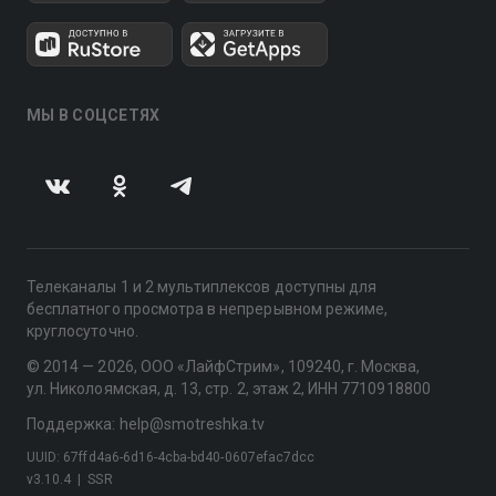
МЫ В СОЦСЕТЯХ
Телеканалы 1 и 2 мультиплексов доступны для
бесплатного просмотра в непрерывном режиме,
круглосуточно.
© 2014 — 2026, ООО «ЛайфСтрим», 109240, г. Москва,
ул. Николоямская, д. 13, стр. 2, этаж 2, ИНН 7710918800
Поддержка: help@smotreshka.tv
UUID: 67ffd4a6-6d16-4cba-bd40-0607efac7dcc
v3.10.4
|
SSR