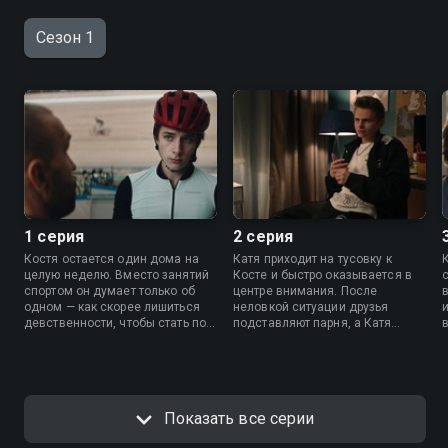
Сезон 1
1 серия
2 серия
Костя остается один дома на
Катя приходит на тусовку к
целую неделю. Вместо занятий
Косте и быстро оказывается в
спортом он думает только об
центре внимания. После
одном — как скорее лишиться
неловкой ситуации друзья
девственности, чтобы стать по-
подставляют парня, а Катя
настоящему взрослым. Костя
уходит. Прийти в себя ему
зовет на свидание
помогает Ника. Девочка
одноклассницу Катю, но в
мечтает о внимании с его
н
последний момент сбегает.
стороны, но сам Костя считает
Пытаясь исправить ситуацию,
ее лишь помощницей в борьбе
Показать все серии
парень соглашается на
за внимание подруги.
т
вечеринку у себя дома.