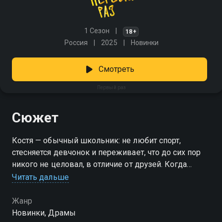
1 Сезон
18+
Россия
2025
Новинки
Смотреть
Первый раз
Сюжет
Костя — обычный школьник: не любит спорт,
стесняется девчонок и переживает, что до сих пор
никого не целовал, в отличие от друзей. Когда
родители уезжают, он решает устроить вечеринку —
Читать дальше
с надеждой, что красавица Катя наконец обратит на
него внимание. Алкоголь, тайная тусовка,
Жанр
одноклассники… Всё вроде бы по плану. Но именно
Новинки, Драмы