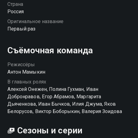
с этой ночи начинается для Кости сумбурная гонка за
Страна
взрослостью. Он сталкивается с неловкостью,
Россия
разочарованием и неожиданными открытиями,
Оригинальное название
которые навсегда меняют его представление о том,
Первый раз
что значит «повзрослеть». «Первый раз» — смотрите
онлайн в хорошем качестве.
Съёмочная команда
Режиссёры
Антон Мамыкин
В главных ролях
Алексей Онежен, Полина Гухман, Иван
Добронравов, Егор Абрамов, Маргарита
Дьяченкова, Иван Бычков, Илия Джума, Яков
Белорусов, Виктор Боборыкин, Валерия Зоидова
Сезоны и серии