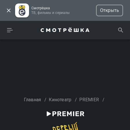
Смотрёшка
Открыть
ТВ, фильмы и сериалы
Главная
/
Кинотеатр
/
PREMIER
/