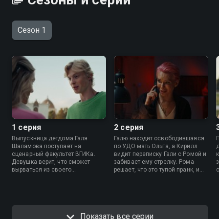
Сезон 1
1 серия
2 серия
Выпускница детдома Галя
Галю находит освободившаяся
Шаламова поступает на
по УДО мать Ольга, а Кирилл
сценарный факультет ВГИКа.
видит переписку Гали с Ромой и
Девушка верит, что сможет
забивает ему стрелку. Рома
вырваться из своего
решает, что это тупой пранк, и
маргинального окружения, а
вместо встречи с Кириллом
пока встречается с Кириллом,
идет с компанией в клуб. Галя
который жестко контролирует
продолжает закидывать Рому
каждый ее шаг. Но когда Галя
сообщениями и звонками, и тот,
видит провокационный стрим
не придумав ничего лучше,
Показать все серии
мажора Ромы, то влюбляется в
просит Миху сообщить девушке,