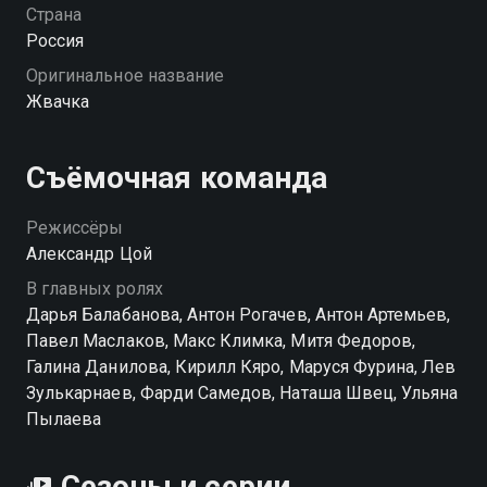
собственную смерть. Пошлая шутка оборачивается
Страна
для девушки настоящим ужасом — и теперь она не
Россия
остановится, пока не выяснит, кто "убил" её
Оригинальное название
любимого. «Жвачка» — смотрите онлайн в хорошем
Жвачка
качестве.
Съёмочная команда
Режиссёры
Александр Цой
В главных ролях
Дарья Балабанова, Антон Рогачев, Антон Артемьев,
Павел Маслаков, Макс Климка, Митя Федоров,
Галина Данилова, Кирилл Кяро, Маруся Фурина, Лев
Зулькарнаев, Фарди Самедов, Наташа Швец, Ульяна
Пылаева
Сезоны и серии