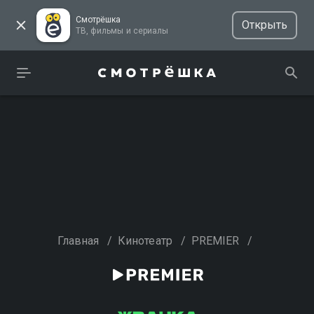
Смотрёшка
Открыть
ТВ, фильмы и сериалы
Главная
/
Кинотеатр
/
PREMIER
/