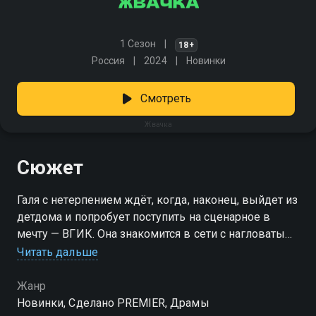
1 Сезон
18+
Россия
2024
Новинки
Смотреть
Жвачка
Сюжет
Галя с нетерпением ждёт, когда, наконец, выйдет из
детдома и попробует поступить на сценарное в
мечту — ВГИК. Она знакомится в сети с нагловатым
мажором Ромой. Он играет в любовь, она — в
Читать дальше
первую в жизни настоящую привязанность. Но
когда Галя становится слишком настойчивой, Рома
Жанр
не придумывает ничего лучше, чем инсценировать
Новинки, Сделано PREMIER, Драмы