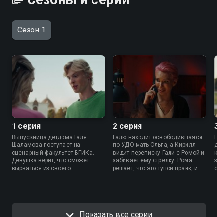
Сезон 1
1 серия
2 серия
Выпускница детдома Галя
Галю находит освободившаяся
Шаламова поступает на
по УДО мать Ольга, а Кирилл
сценарный факультет ВГИКа.
видит переписку Гали с Ромой и
Девушка верит, что сможет
забивает ему стрелку. Рома
вырваться из своего
решает, что это тупой пранк, и
маргинального окружения, а
вместо встречи с Кириллом
пока встречается с Кириллом,
идет с компанией в клуб. Галя
который жестко контролирует
продолжает закидывать Рому
каждый ее шаг. Но когда Галя
сообщениями и звонками, и тот,
видит провокационный стрим
не придумав ничего лучше,
Показать все серии
мажора Ромы, то влюбляется в
просит Миху сообщить девушке,