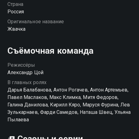
собственную смерть. Пошлая шутка оборачивается
Страна
для девушки настоящим ужасом — и теперь она не
Россия
остановится, пока не выяснит, кто "убил" её
Оригинальное название
любимого. «Жвачка» — смотрите онлайн в хорошем
Жвачка
качестве.
Посмотреть онлайн 1 сезон сериала Жвачка вы
Съёмочная команда
можете совершенно бесплатно в хорошем HD
качестве на Смотрёшке
Режиссёры
Александр Цой
В главных ролях
Дарья Балабанова, Антон Рогачев, Антон Артемьев,
Павел Маслаков, Макс Климка, Митя Федоров,
Галина Данилова, Кирилл Кяро, Маруся Фурина, Лев
Зулькарнаев, Фарди Самедов, Наташа Швец, Ульяна
Пылаева
Сезоны и серии