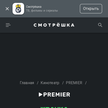
Смотрёшка
Открыть
ТВ, фильмы и сериалы
Главная
/
Кинотеатр
/
PREMIER
/