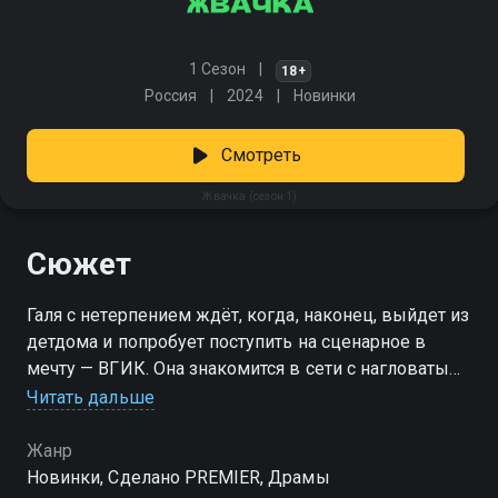
1 Сезон
18+
Россия
2024
Новинки
Смотреть
Жвачка (сезон 1)
Сюжет
Галя с нетерпением ждёт, когда, наконец, выйдет из
детдома и попробует поступить на сценарное в
мечту — ВГИК. Она знакомится в сети с нагловатым
мажором Ромой. Он играет в любовь, она — в
Читать дальше
первую в жизни настоящую привязанность. Но
когда Галя становится слишком настойчивой, Рома
Жанр
не придумывает ничего лучше, чем инсценировать
Новинки, Сделано PREMIER, Драмы