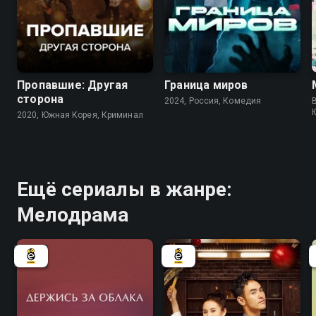
8.3
7.8
Пропавшие: Другая
Граница миров
сторона
2024, Россия, Комедия
B
2020, Южная Корея, Криминал
Ещё сериалы в жанре:
Мелодрама