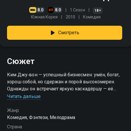
8.0
8.0
1 Сезон
18+
Южная Корея
2010
Комедия
Смотреть
Сюжет
Ким Джу‐вон — успешный бизнесмен: умён, богат,
хорош собой, но сдержан и порой высокомерен.
Однажды он встречает яркую каскадёршу — её
непосредственность резко контрастирует с его
Читать дальше
чопорностью, и оба не в восторге друг от друга.
Герои решают разойтись, но судьба преподносит
Жанр
сюрприз: они внезапно меняются телами. Теперь им
Комедия, Фэнтези, Мелодрама
предстоит разобраться с этой странной ситуацией и
Страна
взглянуть на мир иначе. Смотри "Таинственный сад"