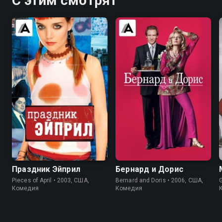
С этим смотрят
6.4
7.0
Праздник Эйприл
Бернард и Дорис
Pieces of April • 2003, США,
Bernard and Doris • 2006, США,
G
Комедия
Комедия