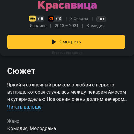
7.8
7.3
3 Сезона
18+
Израиль
2013 – 2021
Комедия
Смотреть
Пекарь и красавица
Сюжет
Яркий и солнечный ромком о любви с первого
взгляда, которая случилась между пекарем Амосом
и супермоделью Ноа одним очень долгим вечером.
Смотреть сериал «Пекарь и красавица» онлайн в
Читать дальше
хорошем качестве вы можете в подписке
Амедиатека в Смотрёшке.
Жанр
Комедия, Мелодрама