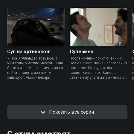
Суп из артишоков
Супермен
У Ноа Холландер есть всё, о
После ночных приключений с
чём только можно мечтать. Она
Ноа ее агент Цвика непрозрачно
богата и знаменита, мужчины о
намекает Амосу, что им
ней мечтают, а женщины -
воспользовались. Ванесса
завидуют. Амос - пекарь,
ставит ему ультиматум - либо он
который до сих пор живёт с
делает ей предложение до
родителями, и вот-вот обручится
вечера, либо они расстаются.
со своей девушкой, с которой
Вечером Амос получает
встречается уже 9 лет. Ноа
приглашение от Ноа, но встреча
только что порвала со своим
получается совсем не такой,
бойфрендом, а Амос
как он рассчитывал.
выслушивает неловкое
Показать все серии
предложение руки и сердца от
своей девушки.