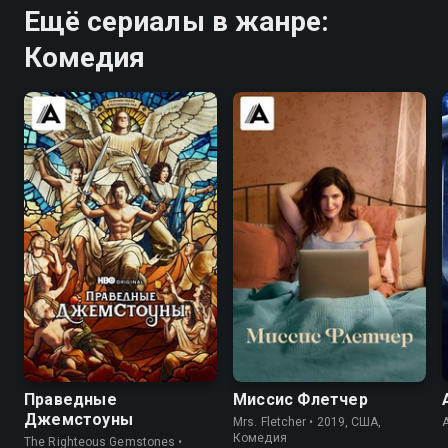
Ещё сериалы в жанре:
Комедия
7.6
8.1
6.5
7.1
Праведные
Миссис Флетчер
Джемстоуны
Mrs. Fletcher • 2019, США,
Комедия
The Righteous Gemstones •