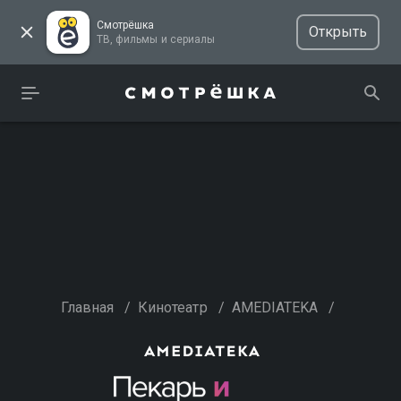
Смотрёшка
Открыть
ТВ, фильмы и сериалы
Главная
/
Кинотеатр
/
AMEDIATEKA
/