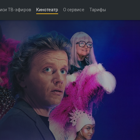
иси ТВ-эфиров
Кинотеатр
О сервисе
Тарифы