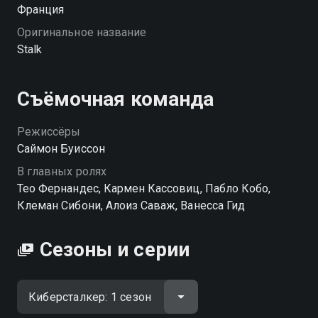
безвольной жертвой, пора стать охотником и
Франция
нанести свой первый удар в мире, где все по его
Оригинальное название
законам, — в интернете. Получив доступ к гаджетам
Stalk
обидчиков, студент затевает опасную игру, из
которой никто не выйдет победителем.
Съёмочная команда
Режиссёры
Саймон Буиссон
В главных ролях
Тео Фернандес, Кармен Кассовиц, Пабло Кобо,
Клеман Сибони, Алоиз Саваж, Ванесса Гид
Сезоны и серии