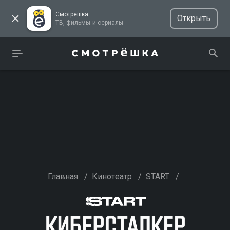
Смотрёшка
Открыть
ТВ, фильмы и сериалы
Главная
/
Кинотеатр
/
START
/