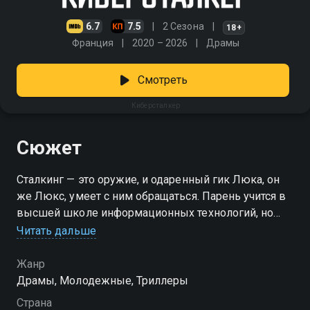
6.7
7.5
2 Сезона
18+
Франция
2020 – 2026
Драмы
Смотреть
Киберсталкер
Сюжет
Сталкинг — это оружие, и одаренный гик Люка, он
же Люкс, умеет с ним обращаться. Парень учится в
высшей школе информационных технологий, но
гордость от поступления в престижный вуз
Читать дальше
стирается унизительным ритуалом посвящения.
После грубой шутки со стороны Алекса,
Жанр
председателя студенческого клуба, и его компании
Драмы, Молодежные, Триллеры
Люкс готовит план мести. Он не намерен оставаться
Страна