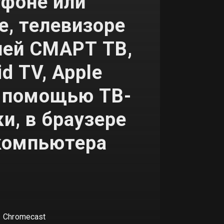
тфоне или
е, телевизоре
ией СМАРТ ТВ,
id TV, Apple
с помощью ТВ-
и, в браузере
компьютера
Chromecast