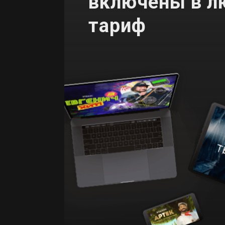
включены в л
тариф