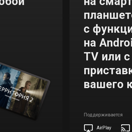
юбой
на смар
планшет
с функц
на Andro
TV или 
приставк
вашего 
Поддерживается
AirPlay