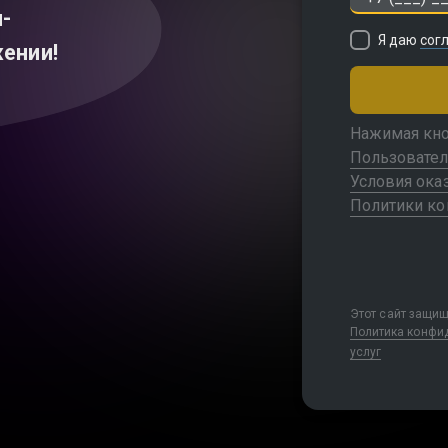
н-
Я даю
сог
ении!
Нажимая кно
Пользовател
Условия ока
Политики к
Этот сайт защи
Политика конфи
услуг