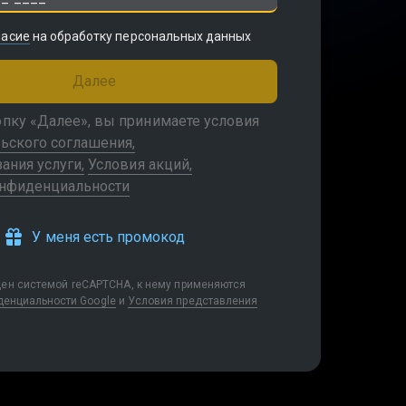
ласие
на обработку персональных данных
Далее
пку «Далее», вы принимаете условия
ьского соглашения
зания услуги
Условия акций
онфиденциальности
У меня есть промокод
щен системой reCAPTCHA, к нему применяются
денциальности Google
и
Условия представления