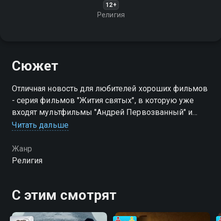
12+
Религия
Сюжет
Отличная новость для любителей хороших фильмов
- серия фильмов "Жития святых", в которую уже
входят мультфильмы "Андрей Первозванный" и
"Серафим Саровский", "Князь Владимир" пополнится
Читать дальше
новым анимационным проектом
Жанр
Посмотреть онлайн 1 сезон сериала Жития Святых
Религия
вы можете совершенно бесплатно в хорошем HD
качестве на Смотрёшке
С этим смотрят