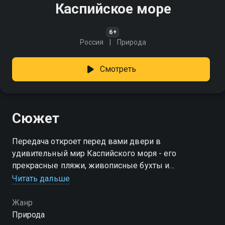
Каспийское море
6+
Россия
Природа
Смотреть
Сюжет
Передача откроет перед вами двери в
удивительный мир Каспийского моря - его
прекрасные пляжи, живописные бухты и
неповторимые закаты. Вы увидите, как плещутся
Читать дальше
волны, и услышите шум прибоя
Жанр
Природа