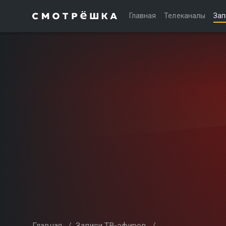
Главная
Телеканалы
Зап
Главная
/
Записи ТВ-эфиров
/