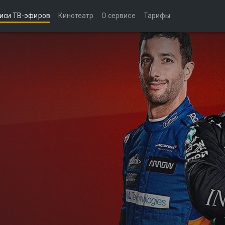
иси ТВ-эфиров
Кинотеатр
О сервисе
Тарифы