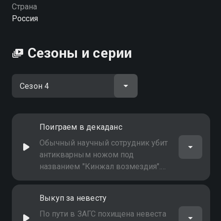
Страна
Россия
Сезоны и серии
Поиграем в декаданс
Обычный научный сотрудник убит
антикварным ножом под
названием "Кинжал возмездия".
Кто мог ему мстить и за что?
Скорее всего, это было
Выкуп за невесту
ритуальное убийство…
По пути в ЗАГС похищена невеста