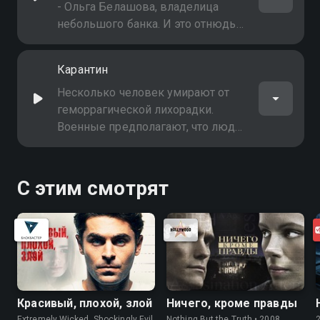
- Ольга Белашова, владелица
небольшого банка. И это отнюдь
не веселая свадебная традиция -
похититель требует крупную
Карантин
сумму. ФЭС готовит
спецоперацию
Несколько человек умирают от
геморрагической лихорадки.
Военные предполагают, что люди
погибли от вируса, разработанного
специально для ведения
бактериологической войны
С этим смотрят
Красивый, плохой, злой
Ничего, кроме правды
Extremely Wicked, Shockingly Evil
Nothing But the Truth • 2008,