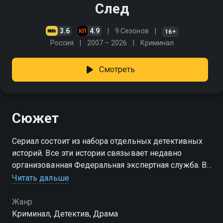
След
3.6
4.9
9 Сезонов
16+
Россия
2007 – 2026
Криминал
Смотреть
Сюжет
Сериал состоит из набора отдельных детективных
историй. Все эти истории связывает недавно
организованная Федеральная экспертная служба. В
организации работают высококлассные
Читать дальше
специалисты, которые оказывают помощь в
раскрытии реальных преступлений
Жанр
Криминал, Детектив, Драма