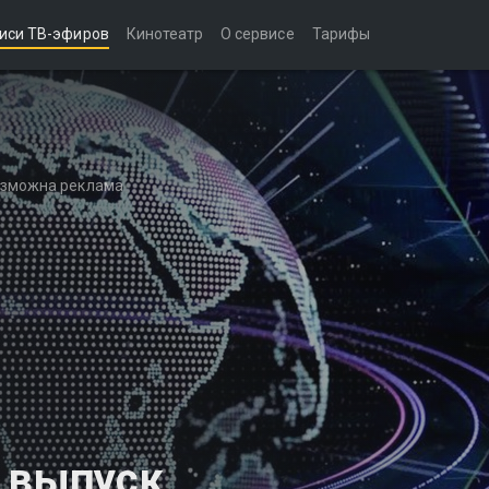
иси ТВ-эфиров
Кинотеатр
О сервисе
Тарифы
возможна реклама
й выпуск