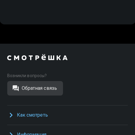
вселенная героя: Огромный успех основного
сериала на стриминговых платформах и YouTube дал
толчок к развитию большой франшизы. У Бубы есть
популярные развивающие мобильные игры и
замечательный познавательный спин-офф
«Готовим с Бубой», который может стать отличным
вдохновением для совместного кулинарного
творчества родителей и детей. Смотри Бубу в
хорошем качестве в приложении Смотрёшка.
Возникли вопросы?
Обратная связь
Как смотреть
Информация