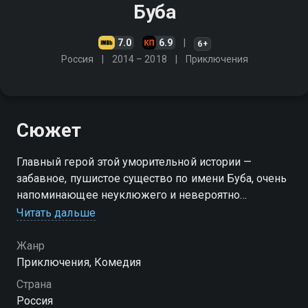
Буба
7.0
6.9
6+
Россия
2014 – 2018
Приключения
Сюжет
Главный герой этой уморительной истории —
забавное, пушистое существо по имени Буба, очень
напоминающее неуклюжего и невероятно
любопытного домового. По стечению обстоятельств
Читать дальше
Буба пропустил около ста лет развития
человеческой цивилизации и теперь внезапно
Жанр
оказался в современном мегаполисе. Он
Приключения, Комедия
совершенно не умеет разговаривать, выражая свои
Страна
эмоции исключительно забавными звуками,
Россия