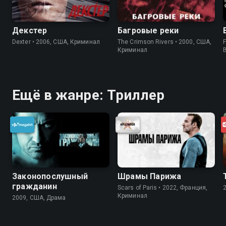
Декстер
Багровые реки
Dexter • 2006, США, Криминал
The Crimson Rivers • 2000, США,
F
Криминал
Ещё в жанре: Триллер
Законопослушный
Шрамы Парижа
гражданин
Scars of Paris • 2022, Франция,
Криминал
2009, США, Драма