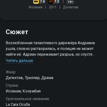
7.4
7.3
18+
Испания
2011
Детектив
Сюжет
Возлюбленная талантливого дирижёра Андриана
ушла, словно растворилась, и полиция не может
найти её. Адриан переживает разрыв, но спустя
время встречает красивую официантку Фабиану.
Читать дальше
Когда они съезжаются, в доме начинают
происходить странные вещи…
Жанр
Детектив, Триллер, Драма
Страна
Испания, Колумбия
Оригинальное название
La Cara Oculta