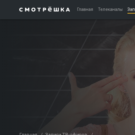
Главная
Телеканалы
Зап
Главная
/
Записи ТВ-эфиров
/