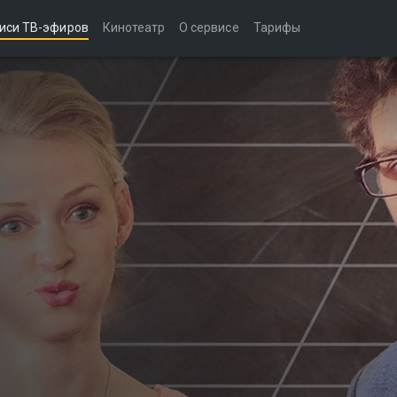
иси ТВ-эфиров
Кинотеатр
О сервисе
Тарифы