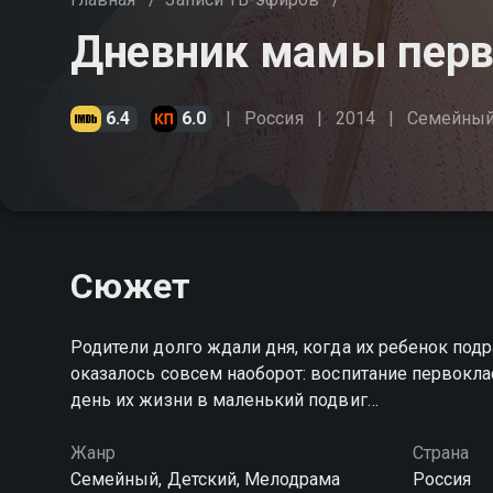
Дневник мамы перв
6.4
6.0
Россия
2014
Cемейны
Сюжет
Родители долго ждали дня, когда их ребенок подра
оказалось совсем наоборот: воспитание первокла
день их жизни в маленький подвиг…
Жанр
Страна
Cемейный, Детский, Мелодрама
Россия