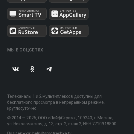
МЫ В СОЦСЕТЯХ
Телеканалы 1 и 2 мультиплексов доступны для
бесплатного просмотра в непрерывном режиме,
круглосуточно.
© 2014 — 2026, ООО «ЛайфСтрим», 109240, г. Москва,
ул. Николоямская, д. 13, стр. 2, этаж 2, ИНН 7710918800
Поддержка: help@smotreshka.tv