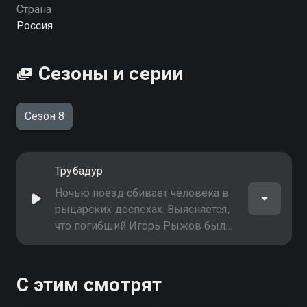
Страна
Россия
Сезоны и серии
Сезон 8
Трубадур
Ночью поезд сбивает человека в
рыцарских доспехах. Выясняется,
что погибший Игорь Рыжов был
активным участником клуба
ролевых игр. В этот день он
участвовал в костюмированной
С этим смотрят
дуэли, с которой его похитили