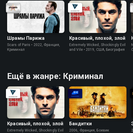
бандиты
Шрамы Парижа
Красивый, плохой, злой
Scars of Paris • 2022, Франция,
Extremely Wicked, Shockingly Evil
N
Криминал
and Vile • 2019, США, Биография
Ещё в жанре: Криминал
Красивый, плохой, злой
Бандитки
Extremely Wicked, Shockingly Evil
2006, Франция, Боевик