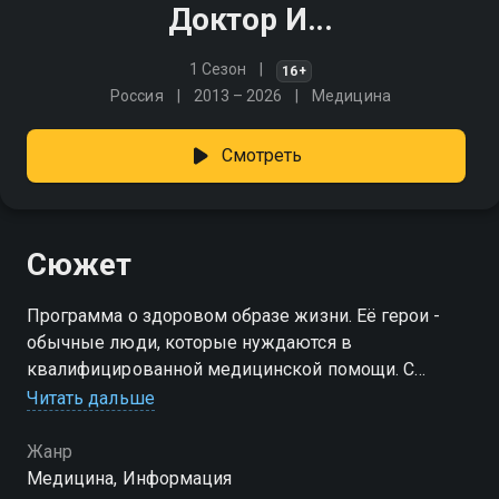
Доктор И...
1 Сезон
16+
Россия
2013 – 2026
Медицина
Смотреть
Сюжет
Программа о здоровом образе жизни. Её герои -
обычные люди, которые нуждаются в
квалифицированной медицинской помощи. С
помощью ведущих, а также врачей - гостей
Читать дальше
программы - они получают необходимые
рекомендации в борьбе с недугами
Жанр
Медицина, Информация