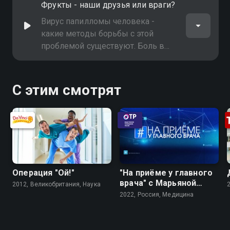
Фрукты - наши друзья или враги?
Вирус папилломы человека -
какие методы борьбы с этой
проблемой существуют. Боль в
спине - как вернуть радость
движения
С этим смотрят
Операция "Ой!"
"На приёме у главного
врача" с Марьяной
2012, Великобритания, Наука
Лысенко
2022, Россия, Медицина