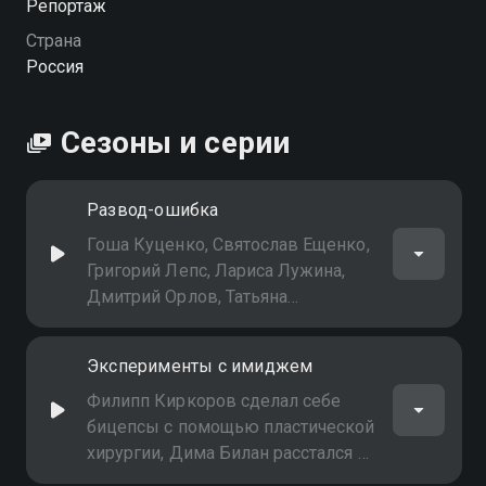
Репортаж
Страна
Россия
Сезоны и серии
Развод-ошибка
Гоша Куценко, Святослав Ещенко,
Григорий Лепс, Лариса Лужина,
Дмитрий Орлов, Татьяна
Васильева и другие звёзды - все
они жалеют, что в своё время
Эксперименты с имиджем
развелись со своими
половинками. Кто был виноват? И
Филипп Киркоров сделал себе
был ли шанс вернуть любимого?
бицепсы с помощью пластической
хирургии, Дима Билан расстался с
бородкой, Шаман - с дредами, а