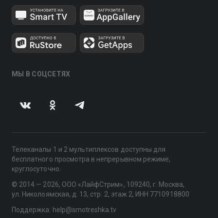
МЫ В СОЦСЕТЯХ
Телеканалы 1 и 2 мультиплексов доступны для
бесплатного просмотра в непрерывном режиме,
круглосуточно.
© 2014 — 2026, ООО «ЛайфСтрим», 109240, г. Москва,
ул. Николоямская, д. 13, стр. 2, этаж 2, ИНН 7710918800
Поддержка: help@smotreshka.tv