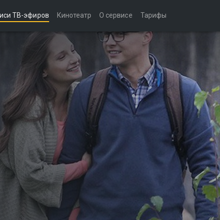
иси ТВ-эфиров
Кинотеатр
О сервисе
Тарифы