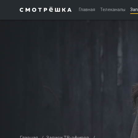
Главная
Телеканалы
Зап
Главная
/
Записи ТВ-эфиров
/