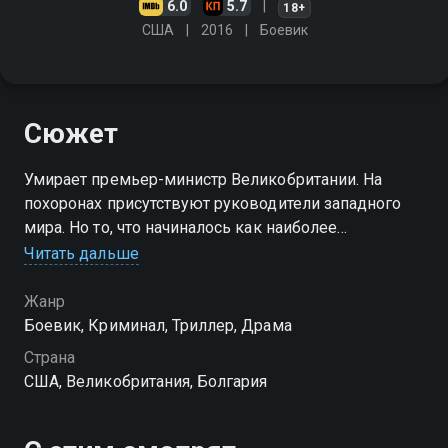
6.0
5.7
18+
США
2016
Боевик
Сюжет
Умирает премьер-министр Великобритании. На
похоронах присутствуют руководители западного
мира. Но то, что начиналось как наиболее
безопасное событие на земле, превращается в
Читать дальше
опаснейшее покушение на самых мощных мировых
лидеров
Жанр
Боевик, Криминал, Триллер, Драма
Страна
США, Великобритания, Болгария