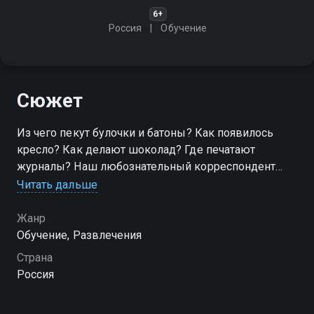
6+
Россия
Обучение
Сюжет
Из чего пекут булочки и батоны? Как появилось
кресло? Как делают шоколад? Где печатают
журналы? Наш любознательный корреспондент
непременно это расскажет в данной программе
Читать дальше
Посмотреть онлайн 1 сезон сериала По секрету
Жанр
всему свету вы можете совершенно бесплатно в
Обучение, Развлечения
хорошем HD качестве на Смотрёшке
Страна
Россия