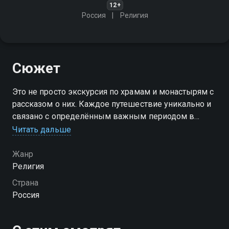
12+
Россия
Религия
Сюжет
Это не просто экскурсия по храмам и монастырям с
рассказом о них. Каждое путешествие уникально и
связано с определённым важным периодом в
духовной жизни как каждого отдельного человека,
Читать дальше
так и всей Православной Церкви в целом
Жанр
Религия
Страна
Россия