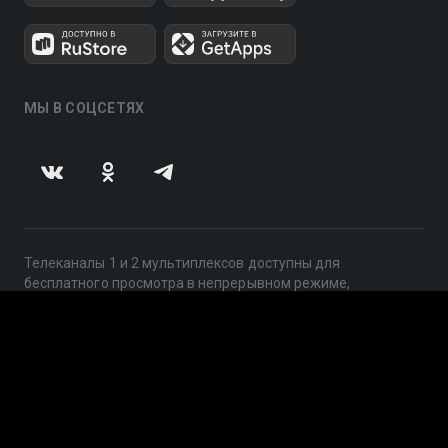
МЫ В СОЦСЕТЯХ
Телеканалы 1 и 2 мультиплексов доступны для
бесплатного просмотра в непрерывном режиме,
круглосуточно.
© 2014 — 2026, ООО «ЛайфСтрим», 109240, г. Москва,
ул. Николоямская, д. 13, стр. 2, этаж 2, ИНН 7710918800
Поддержка: help@smotreshka.tv
UUID: 8b30ac71-0d8e-432b-861e-a2fb3784bba9
v3.10.4
|
SSR