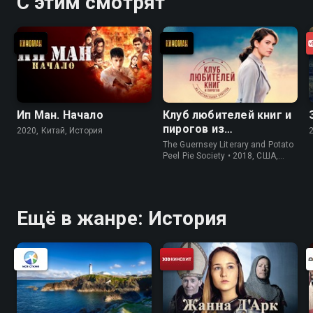
С этим смотрят
Ип Ман. Начало
Клуб любителей книг и
пирогов из
2020, Китай, История
картофельных
The Guernsey Literary and Potato
очистков
Peel Pie Society • 2018, США,
История
Ещё в жанре: История