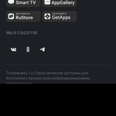
МЫ В СОЦСЕТЯХ
Телеканалы 1 и 2 мультиплексов доступны для
бесплатного просмотра в непрерывном режиме,
круглосуточно.
© 2014 — 2026, ООО «ЛайфСтрим», 109240, г. Москва,
ул. Николоямская, д. 13, стр. 2, этаж 2, ИНН 7710918800
Поддержка: help@smotreshka.tv
UUID: df4a4231-40f9-4e9c-9f01-c3886d45ad0b