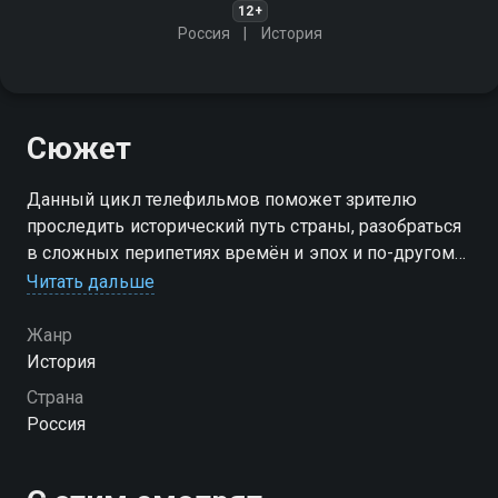
12+
Россия
История
Сюжет
Данный цикл телефильмов поможет зрителю
проследить исторический путь страны, разобраться
в сложных перипетиях времён и эпох и по-другому
взглянуть на мир вокруг
Читать дальше
Жанр
История
Страна
Россия