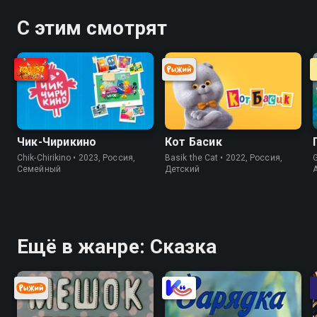
С этим смотрят
Чик-Чирикино
Кот Басик
Chik-Chirikino • 2023, Россия,
Basik the Cat • 2022, Россия,
G
Cемейный
Детский
Ещё в жанре: Сказка