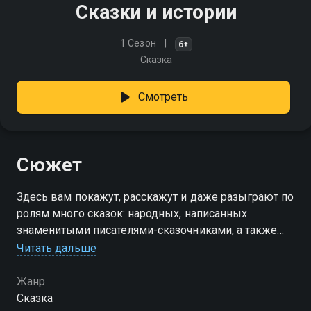
Сказки и истории
1 Сезон
6+
Сказка
Смотреть
Сюжет
Здесь вам покажут, расскажут и даже разыграют по
ролям много сказок: народных, написанных
знаменитыми писателями-сказочниками, а также
совершенно новых, придуманных современными
Читать дальше
авторами специально для нашей программы
Жанр
Сказка