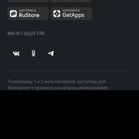
МЫ В СОЦСЕТЯХ
Телеканалы 1 и 2 мультиплексов доступны для
бесплатного просмотра в непрерывном режиме,
круглосуточно.
© 2014 — 2026, ООО «ЛайфСтрим», 109240, г. Москва,
ул. Николоямская, д. 13, стр. 2, этаж 2, ИНН 7710918800
Поддержка: help@smotreshka.tv
UUID: 6492e00e-f0c9-42d4-b096-c7a4603cf161
v3.10.4
|
SSR