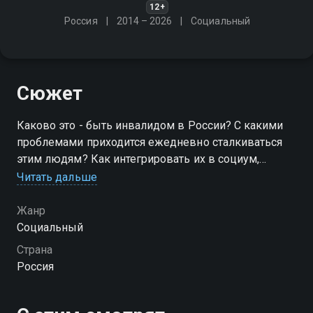
12+
Россия
2014 – 2026
Социальный
Сюжет
Каково это - быть инвалидом в России? С какими
проблемами приходится ежедневно сталкиваться
этим людям? Как интегрировать их в социум,
улучшить качество жизни и дать почувствовать
Читать дальше
себя полноценными членами общества? Обо всём
этом - в проекте
Жанр
Социальный
Страна
Россия