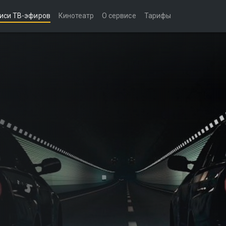
иси ТВ-эфиров
Кинотеатр
О сервисе
Тарифы