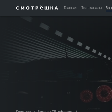
Главная
Телеканалы
Зап
Главная
/
Записи ТВ-эфиров
/