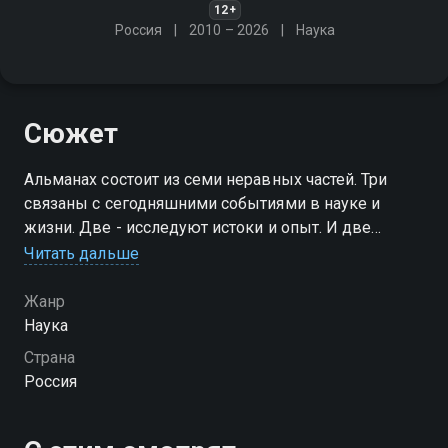
12+
Россия
2010 – 2026
Наука
Сюжет
Альманах состоит из семи неравных частей. Три
связаны с сегодняшними событиями в науке и
жизни. Две - исследуют истоки и опыт. И две
устремлены в равной степени к прошлому и к
Читать дальше
будущему
Жанр
Наука
Страна
Россия