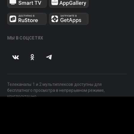
МЫ В СОЦСЕТЯХ
Телеканалы 1 и 2 мультиплексов доступны для
бесплатного просмотра в непрерывном режиме,
круглосуточно.
© 2014 — 2026, ООО «ЛайфСтрим», 109240, г. Москва,
ул. Николоямская, д. 13, стр. 2, этаж 2, ИНН 7710918800
Поддержка: help@smotreshka.tv
UUID: 232f8971-86ea-4200-a4d9-fad28a9d2974