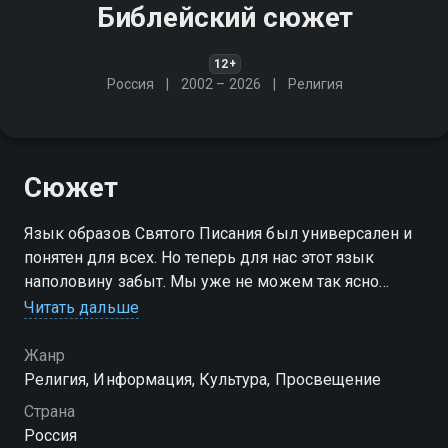
Библейский сюжет
12+
Россия
2002 – 2026
Религия
Сюжет
Язык образов Святого Писания был универсален и
понятен для всех. Но теперь для нас этот язык
наполовину забыт. Мы уже не можем так ясно
читать всё, о чём говорили в своих произведениях
Читать дальше
художники, поэты, композиторы и писатели
прошлого
Жанр
Религия, Информация, Культура, Просвещение
Страна
Россия