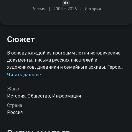
6+
Россия
2003 – 2026
История
Сюжет
В основу каждой из программ легли исторические
документы, письма русских писателей и
художников, дневники и семейные архивы. Герои
фильмов цикла - жители глубинки, представители
Читать дальше
разных национальностей, по-настоящему
влюблённые в свой край
Жанр
История, Общество, Информация
Страна
Россия