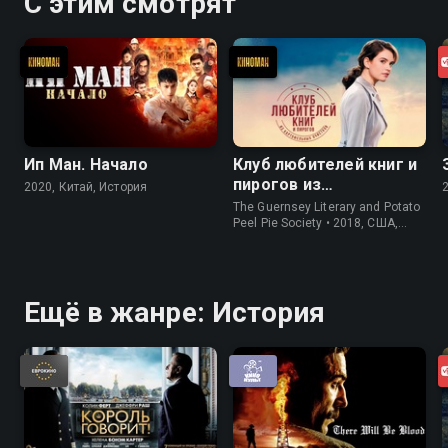
С этим смотрят
Ип Ман. Начало
Клуб любителей книг и
пирогов из
2020, Китай, История
картофельных
The Guernsey Literary and Potato
очистков
Peel Pie Society • 2018, США,
История
Ещё в жанре: История