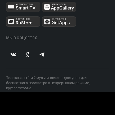
МЫ В СОЦСЕТЯХ
Телеканалы 1 и 2 мультиплексов доступны для
бесплатного просмотра в непрерывном режиме,
круглосуточно.
© 2014 — 2026, ООО «ЛайфСтрим», 109240, г. Москва,
ул. Николоямская, д. 13, стр. 2, этаж 2, ИНН 7710918800
Поддержка: help@smotreshka.tv