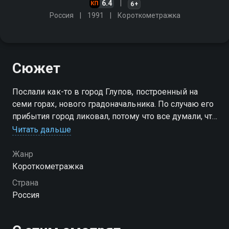
6.4
6+
Россия
1991
Короткометражка
Сюжет
Послали как-то в город Глупов, построенный на
семи горах, нового градоначальника. По случаю его
прибытия город ликовал, потому что все думали, что
при новом градоначальнике будут процветать
Читать дальше
торговля, наука и искусство
Жанр
Короткометражка
Страна
Россия