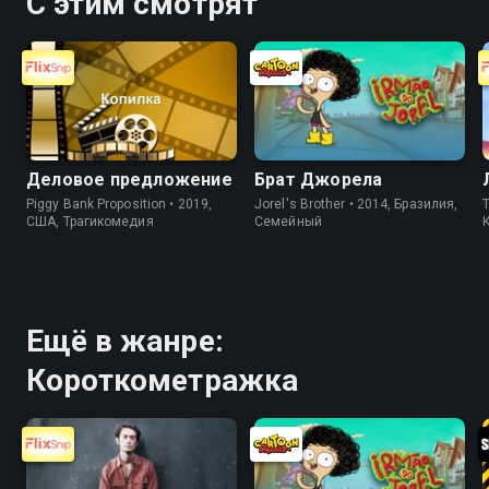
С этим смотрят
Деловое предложение
Брат Джорела
Piggy Bank Proposition • 2019,
Jorel's Brother • 2014, Бразилия,
T
США, Трагикомедия
Cемейный
Ещё в жанре:
Короткометражка